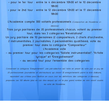
- pour le 1er tour : entre le 4 décembre 10h00 et le 10 décembre
18h00
- pour le 2nd tour : entre le 12 décembre 12h00 et le 17 décembre
18h00
L'Académie compte 300 votants professionnels
(Composition de l'Académie ci-
dessous)
Trois jurys paritaires de 20 professionnels chacun, votent au premier
tour, dans les 3 catégories "Révélations"
Un jury paritaire de 10 personnes (2 compositeurs, 2 chefs d'orchestre,
2 instrumentistes, 2 journalistes, 2 personnalités qualifiées), vote au
premier tour dans la catégorie "Compositeur"
L'Académie vote
- au premier tour pour les catégories "Soliste instrumental(e)", "Artiste
lyrique" et "Enregistrement"
- au second tour pour l'ensemble des catégories
Concernant la catégorie "Enregistrement", une pré-sélection est faite en amont du vote par un jury de
20 professionnels (journalistes et distributeurs) qui choisit 30 enregistrements parmi la liste d'albums,
répondant aux critères pour l'édition en cours (voir les définitions des catégories ci-dessous),
proposée. Les 100 albums (plus en cas d'ex-aequo) qui ont le plus grand nombre de voix seront soumis
au vote de l'Académie.