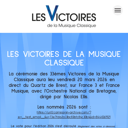
LES VICTOIRES DE LA MUSIQUE
CLASSIQUE
La cérémonie des 33èmes Victoires de la Musique
Classique aura lieu vendredi 20 mars 2026 en
direct du Quartz de Brest, sur France 3 et France
Musique, avec l'Orchestre National de Bretagne,
dirigé par Nicolas Ellis.
Les nommés 2026 sont :
https://us12.campaign-archive.com/?
e=__test_email__&u=73e7fda2a33bc83bfc84c30b4&id=8444561921
Le vote pour l'édition 2026 s'est déroulé
:
(Règlement des votes ci-dessous)